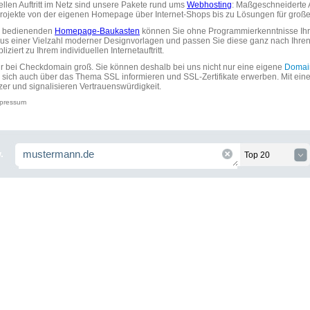
uellen Auftritt im Netz sind unsere Pakete rund ums
Webhosting
: Maßgeschneiderte A
tprojekte von der eigenen Homepage über Internet-Shops bis zu Lösungen für gr
zu bedienenden
Homepage-Baukasten
können Sie ohne Programmierkenntnisse Ihre
aus einer Vielzahl moderner Designvorlagen und passen Sie diese ganz nach Ihre
ziert zu Ihrem individuellen Internetauftritt.
ir bei Checkdomain groß. Sie können deshalb bei uns nicht nur eine eigene
Domai
 sich auch über das Thema SSL informieren und SSL-Zertifikate erwerben. Mit ein
zer und signalisieren Vertrauenswürdigkeit.
pressum
.
Top 20